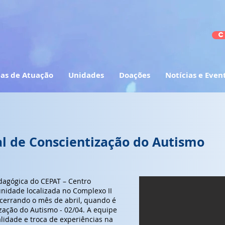
C
as de Atuação
Unidades
Doações
Notícias e Even
l de Conscientização do Autismo
edagógica do CEPAT – Centro
 unidade localizada no Complexo II
cerrando o mês de abril, quando é
zação do Autismo - 02/04. A equipe
alidade e troca de experiências na