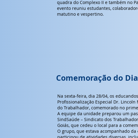
quadra do Complexo II e também no Pa
evento reuniu estudantes, colaboradore
matutino e vespertino.
Comemoração do Dia 
Na sexta-feira, dia 28/04, os educand
Profissionalização Especial Dr. Lincol
do Trabalhador, comemorado no primei
A equipe da unidade preparou um pass
SindSaúde – Sindicato dos Trabalhado
Goiás, que cedeu o local para a comem
O grupo, que estava acompanhado da 
participou de atividades diversas, inclu