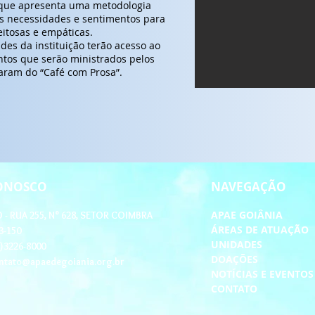
 que apresenta uma metodologia
s necessidades e sentimentos para
itosas e empáticas.
es da instituição terão acesso ao
tos que serão ministrados pelos
aram do “Café com Prosa”.
CONOSCO
NAVEGAÇÃO
APAE GOIÂNIA
- RUA 255, N° 628, SETOR COIMBRA
ÁREAS DE ATUAÇÃO
3-150
UNIDADES
2)3226-8000
DOAÇÕES
ntato@apaedegoiania.org.br
NOTÍCIAS E EVENTO
CONTATO