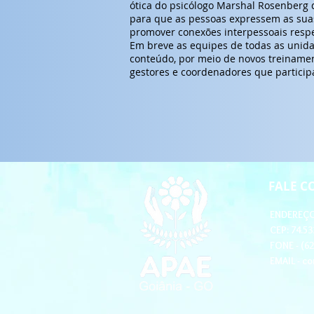
ótica do psicólogo Marshal Rosenberg
para que as pessoas expressem as sua
promover conexões interpessoais respe
Em breve as equipes de todas as unidad
conteúdo, por meio de novos treinamen
gestores e coordenadores que particip
FALE 
ENDEREÇO 
CEP: 74.53
FONE - (6
EMAIL -
co