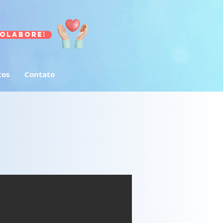
olabore!
tos
Contato