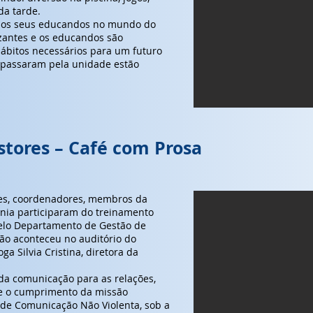
da tarde.
r os seus educandos no mundo do
lizantes e os educandos são
hábitos necessários para um futuro
 passaram pela unidade estão
tores – Café com Prosa
res, coordenadores, membros da
ânia participaram do treinamento
pelo Departamento de Gestão de
ção aconteceu no auditório do
ga Silvia Cristina, diretora da
da comunicação para as relações,
 e o cumprimento da missão
to de Comunicação Não Violenta, sob a