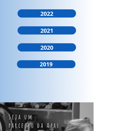
2022
2021
2020
2019
Seja um
parceiro da Apae