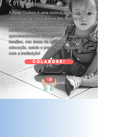
Goiânia!
A Apae Goiânia é uma instituição que há 50
anos atua na luta e defesa dos direitos da
pessoa com deficiência intelectual e
múltipla e atualmente atende
aproximadamente 500 usuários e suas
famílias, nas áreas de assistência social,
educação, saúde e prevenção. Colabore
com a instituição!
Colabore!