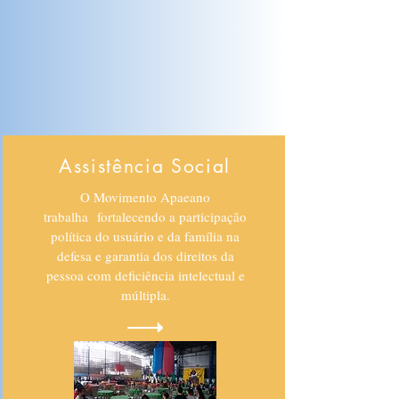
Assistência Social
O Movimento Apaeano
trabalha fortalecendo a participação
política do usuário e da família na
defesa e garantia dos direitos da
pessoa com deficiência intelectual e
múltipla.