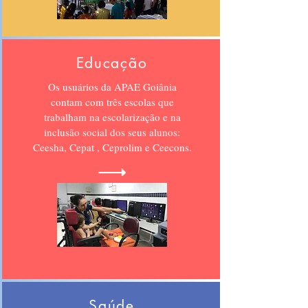
Educação
Os usuários da APAE Goiânia
contam com três escolas que
trabalham na escolarização e na
inclusão social dos seus alunos:
Ceesha, Cepat , Ceprolim e Ceecons.
Saúde