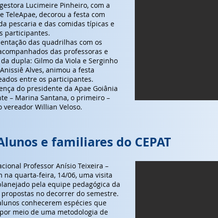
estora Lucimeire Pinheiro, com a
 e TeleApae, decorou a festa com
a pescaria e das comidas típicas e
s participantes.
sentação das quadrilhas com os
 acompanhados das professoras e
da dupla: Gilmo da Viola e Serginho
Anissiê Alves, animou a festa
ados entre os participantes.
ença do presidente da Apae Goiânia
te – Marina Santana, o primeiro –
o vereador Willian Veloso.
 Alunos e familiares do CEPAT
ional Professor Anísio Teixeira –
 na quarta-feira, 14/06, uma visita
 planejado pela equipe pedagógica da
s propostas no decorrer do semestre.
s alunos conhecerem espécies que
, por meio de uma metodologia de