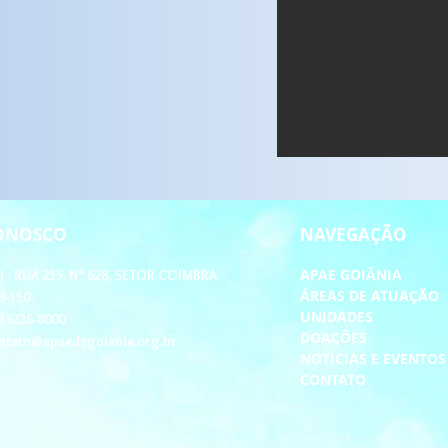
CONOSCO
NAVEGAÇÃO
APAE GOIÂNIA
- RUA 255, N° 628, SETOR COIMBRA
ÁREAS DE ATUAÇÃO
3-150
UNIDADES
2)3226-8000
DOAÇÕES
ntato@apaedegoiania.org.br
NOTÍCIAS E EVENTO
CONTATO