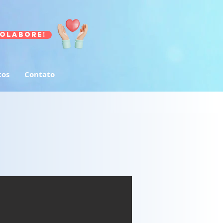
olabore!
tos
Contato