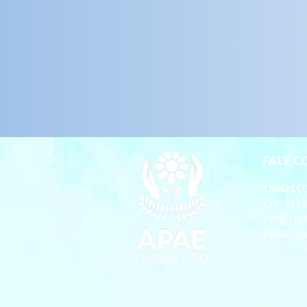
FALE 
ENDEREÇO 
CEP: 74.53
FONE - (6
EMAIL -
co