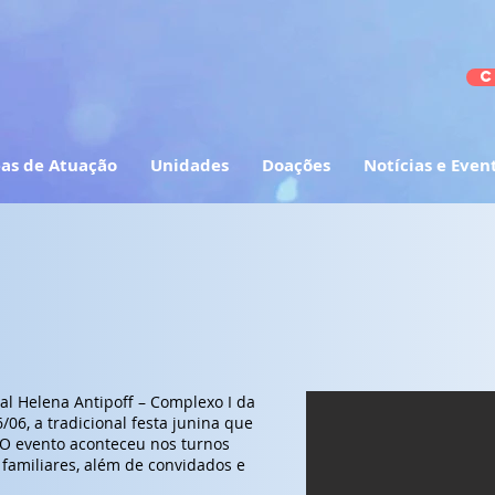
C
as de Atuação
Unidades
Doações
Notícias e Even
l Helena Antipoff – Complexo I da
/06, a tradicional festa junina que
. O evento aconteceu nos turnos
 familiares, além de convidados e