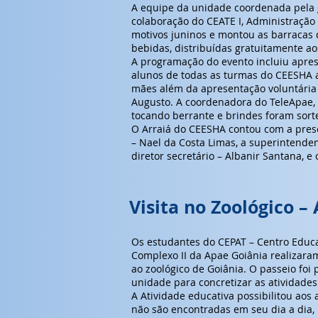
A equipe da unidade coordenada pela g
colaboração do CEATE I, Administração
motivos juninos e montou as barracas d
bebidas, distribuídas gratuitamente ao
A programação do evento incluiu apre
alunos de todas as turmas do CEESHA
mães além da apresentação voluntária 
Augusto. A coordenadora do TeleApae, 
tocando berrante e brindes foram sorte
O Arraiá do CEESHA contou com a pres
– Nael da Costa Limas, a superintenden
diretor secretário – Albanir Santana, e 
Visita no Zoológico –
Os estudantes do CEPAT – Centro Educac
Complexo II da Apae Goiânia realizaram
ao zoológico de Goiânia. O passeio foi
unidade para concretizar as atividade
A Atividade educativa possibilitou ao
não são encontradas em seu dia a dia