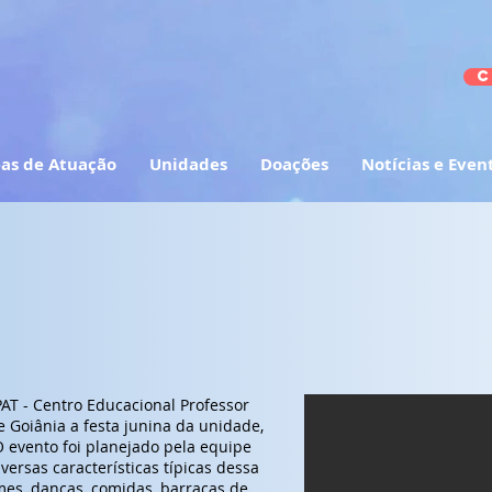
C
as de Atuação
Unidades
Doações
Notícias e Even
PAT - Centro Educacional Professor
e Goiânia a festa junina da unidade,
O evento foi planejado pela equipe
ersas características típicas dessa
mes, danças, comidas, barracas de