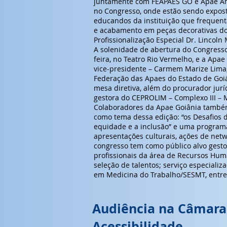
juntamente com FEAPAES GO e Apae An
no Congresso, onde estão sendo expos
educandos da instituição que frequent
e acabamento em peças decorativas d
Profissionalização Especial Dr. Lincol
A solenidade de abertura do Congress
feira, no Teatro Rio Vermelho, e a Apae
vice-presidente – Carmem Marize Lima
Federação das Apaes do Estado de Goiá
mesa diretiva, além do procurador jurí
gestora do CEPROLIM – Complexo III – 
Colaboradores da Apae Goiânia també
como tema dessa edição: “os Desafios d
equidade e a inclusão” e uma programa
apresentações culturais, ações de net
congresso tem como público alvo gesto
profissionais da área de Recursos Hu
seleção de talentos; serviço especial
em Medicina do Trabalho/SESMT, entre
Audiência na Câmara 
Acessibilidade