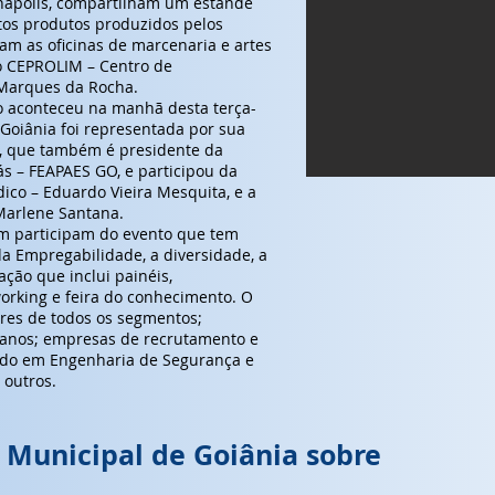
ápolis, compartilham um estande
tos produtos produzidos pelos
am as oficinas de marcenaria e artes
o CEPROLIM – Centro de
n Marques da Rocha.
o aconteceu na manhã desta terça-
 Goiânia foi representada por sua
, que também é presidente da
s – FEAPAES GO, e participou da
dico – Eduardo Vieira Mesquita, e a
Marlene Santana.
m participam do evento que tem
a Empregabilidade, a diversidade, a
ção que inclui painéis,
working e feira do conhecimento. O
res de todos os segmentos;
manos; empresas de recrutamento e
izado em Engenharia de Segurança e
 outros.
Municipal de Goiânia sobre