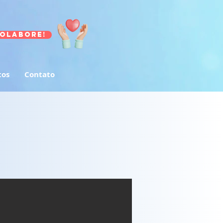
olabore!
tos
Contato