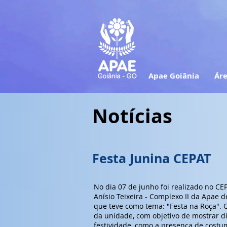
Apae Goiânia
Áre
Notícias
Festa Junina CEPAT
No dia 07 de junho foi realizado no CE
Anísio Teixeira - Complexo II da Apae d
que teve como tema: "Festa na Roça". 
da unidade, com objetivo de mostrar div
festividade, como a presença de costu