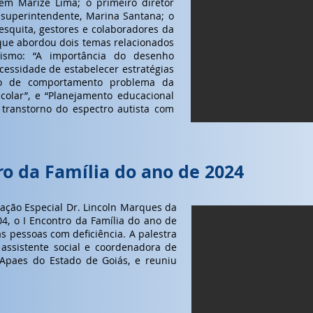
em Marize Lima; o primeiro diretor
a superintendente, Marina Santana; o
esquita, gestores e colaboradores da
 que abordou dois temas relacionados
ismo: “A importância do desenho
cessidade de estabelecer estratégias
so de comportamento problema da
olar”, e “Planejamento educacional
 transtorno do espectro autista com
ro da Família do ano de 2024
zação Especial Dr. Lincoln Marques da
4, o I Encontro da Família do ano de
s pessoas com deficiência. A palestra
 assistente social e coordenadora de
 Apaes do Estado de Goiás, e reuniu
.