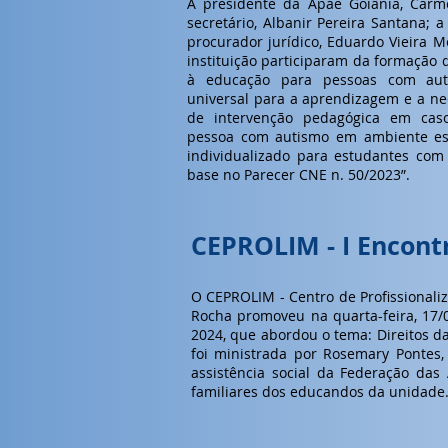
A presidente da Apae Goiânia, Carm
secretário, Albanir Pereira Santana; 
procurador jurídico, Eduardo Vieira M
instituição participaram da formação
à educação para pessoas com aut
universal para a aprendizagem e a ne
de intervenção pedagógica em ca
pessoa com autismo em ambiente esc
individualizado para estudantes com
base no Parecer CNE n. 50/2023”.
CEPROLIM - I Encont
O CEPROLIM - Centro de Profissionali
Rocha promoveu na quarta-feira, 17/0
2024, que abordou o tema: Direitos da
foi ministrada por Rosemary Pontes,
assistência social da Federação das
familiares dos educandos da unidade