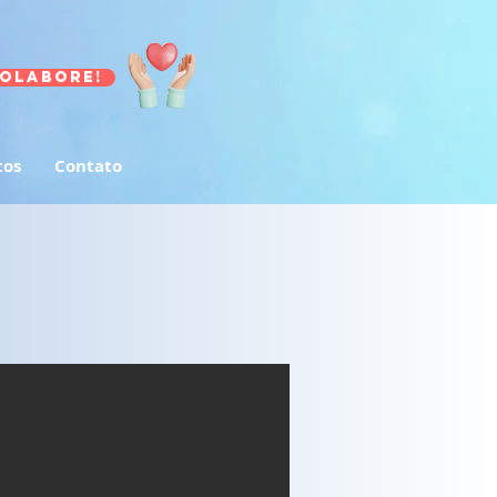
olabore!
tos
Contato