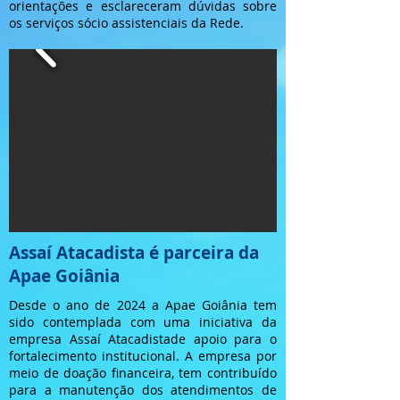
orientações e esclareceram dúvidas sobre
os serviços sócio assistenciais da Rede.
Assaí Atacadista é parceira da
Apae Goiânia
Desde o ano de 2024 a Apae Goiânia tem
sido contemplada com uma iniciativa da
empresa Assaí Atacadistade apoio para o
fortalecimento institucional. A empresa por
meio de doação financeira, tem contribuído
para a manutenção dos atendimentos de