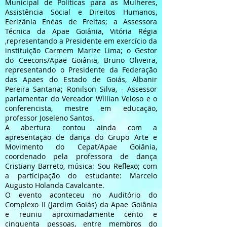
Municipal de Políticas para as Mulheres,
Assistência Social e Direitos Humanos,
Eerizânia Enéas de Freitas; a Assessora
Técnica da Apae Goiânia, Vitória Régia
,representando a Presidente em exercício da
instituição Carmem Marize Lima; o Gestor
do Ceecons/Apae Goiânia, Bruno Oliveira,
representando o Presidente da Federação
das Apaes do Estado de Goiás, Albanir
Pereira Santana; Ronilson Silva, - Assessor
parlamentar do Vereador Willian Veloso e o
conferencista, mestre em educação,
professor Joseleno Santos.
A abertura contou ainda com a
apresentação de dança do Grupo Arte e
Movimento do Cepat/Apae Goiânia,
coordenado pela professora de dança
Cristiany Barreto, música: Sou Reflexo; com
a participação do estudante: Marcelo
Augusto Holanda Cavalcante.
O evento aconteceu no Auditório do
Complexo II (Jardim Goiás) da Apae Goiânia
e reuniu aproximadamente cento e
cinquenta pessoas, entre membros do