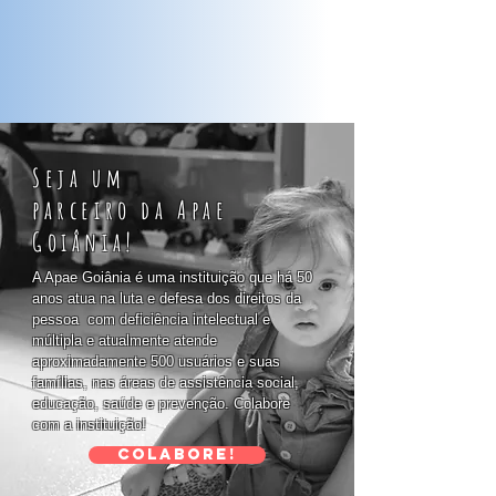
Seja um
parceiro da Apae
Goiânia!
A Apae Goiânia é uma instituição que há 50
anos atua na luta e defesa dos direitos da
pessoa com deficiência intelectual e
múltipla e atualmente atende
aproximadamente 500 usuários e suas
famílias, nas áreas de assistência social,
educação, saúde e prevenção. Colabore
com a instituição!
Colabore!