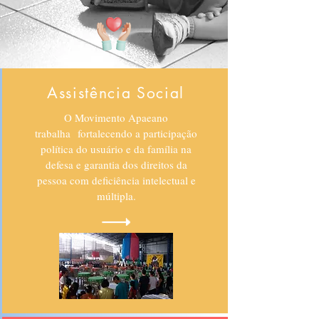
Assistência Social
O Movimento Apaeano
trabalha fortalecendo a participação
política do usuário e da família na
defesa e garantia dos direitos da
pessoa com deficiência intelectual e
múltipla.