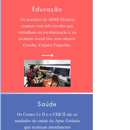
Educação
Os usuários da APAE Goiânia
contam com três escolas que
trabalham na escolarização e na
inclusão social dos seus alunos:
Ceesha, Cepat e Ceprolim.
Saúde
Os Ceates I e II e o CER II são as
unidades de saúde da Apae Goiânia
que realizam atendimento