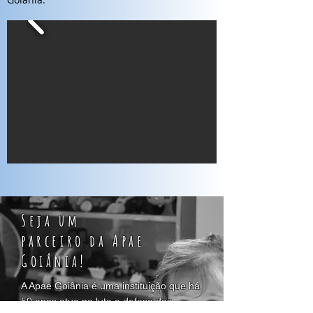
Seja um
parceiro da Apae
Goiânia!
A Apae Goiânia é uma instituição que há
50 anos atua na luta e defesa dos