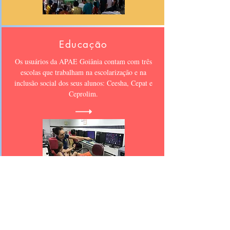
Educação
Os usuários da APAE Goiânia contam com três
escolas que trabalham na escolarização e na
inclusão social dos seus alunos: Ceesha, Cepat e
Ceprolim.
Saúde
Os Ceates I e II e o CER II são as unidades de
saúde da Apae Goiânia que realizam atendimento