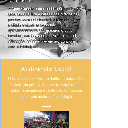
A Apae Goiânia é uma instituição que há 50
anos atua na luta e defesa dos direitos da
pessoa com deficiência intelectual e
múltipla e atualmente atende
aproximadamente 500 usuários e suas
famílias, nas áreas de assistência social,
educação, saúde e prevenção. Colabore
com a instituição!
Assistência Social
O Movimento Apaeano trabalha fortalecendo a
participação política do usuário e da família na
defesa e garantia dos direitos da pessoa com
deficiência intelectual e múltipla.