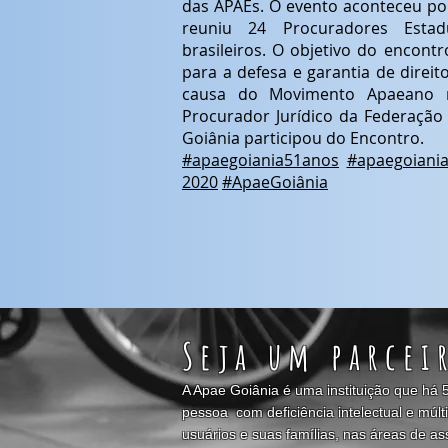
das APAEs. O evento aconteceu por
reuniu 24 Procuradores Esta
brasileiros. O objetivo do encont
para a defesa e garantia de direit
causa do Movimento Apaeano no
Procurador Jurídico da Federação
Goiânia participou do Encontro.
#apaegoiania51anos
#apaegoiani
2020
#ApaeGoiânia
Seja um parcei
A Apae Goiânia é uma instituição que há 5
pessoa com deficiência intelectual e mú
usuários e suas famílias, nas áreas de as