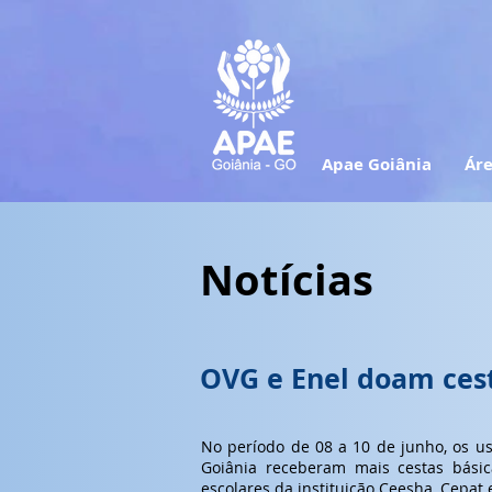
Apae Goiânia
Áre
Notícias
OVG e Enel doam cest
No período de 08 a 10 de junho, os us
Goiânia receberam mais cestas básic
escolares da instituição Ceesha, Cepat 