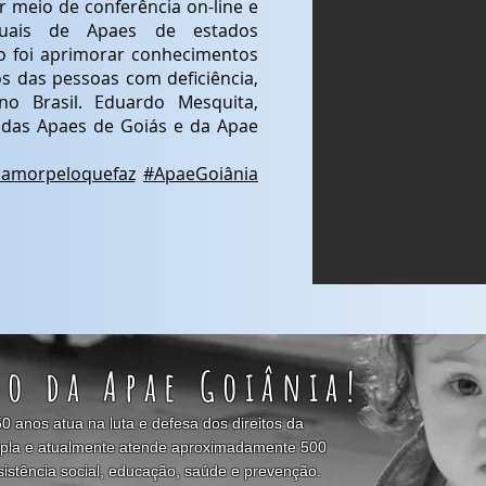
 meio de conferência on-line e
duais de Apaes de estados
ro foi aprimorar conhecimentos
os das pessoas com deficiência,
 Brasil. Eduardo Mesquita,
 das Apaes de Goiás e da Apae
aamorpeloquefaz
#ApaeGoiânia
ro da Apae Goiânia!
0 anos atua na luta e defesa dos direitos da
ltipla e atualmente atende aproximadamente 500
sistência social, educação, saúde e prevenção.