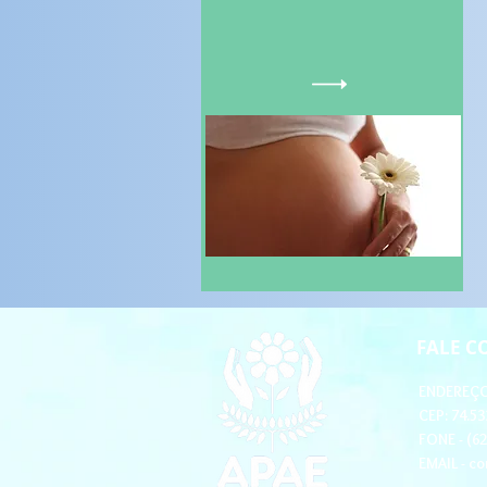
FALE 
ENDEREÇO 
CEP: 74.53
FONE - (6
EMAIL -
co