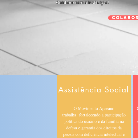
Colabore com a instituição!
Colabor
Assistência Social
O Movimento Apaeano
trabalha fortalecendo a participação
política do usuário e da família na
defesa e garantia dos direitos da
pessoa com deficiência intelectual e