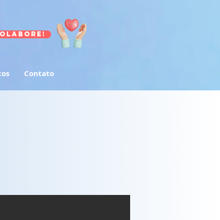
olabore!
tos
Contato