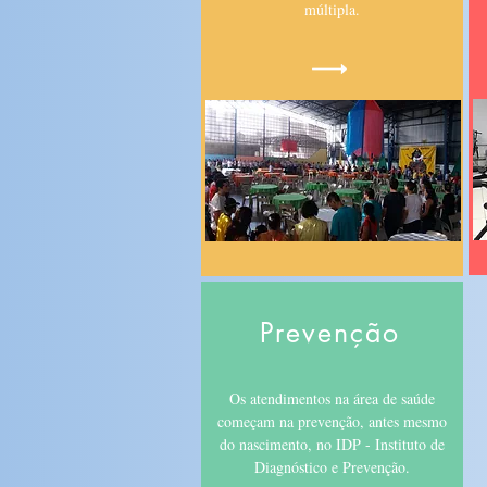
múltipla.
Prevenção
Os atendimentos na área de saúde
começam na prevenção, antes mesmo
do nascimento, no IDP - Instituto de
Diagnóstico e Prevenção.