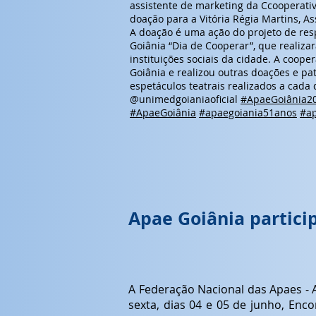
assistente de marketing da Ccooperati
doação para a Vitória Régia Martins, A
A doação é uma ação do projeto de res
Goiânia “Dia de Cooperar”, que realizar
instituições sociais da cidade. A coope
Goiânia e realizou outras doações e pa
espetáculos teatrais realizados a cada 
@unimedgoianiaoficial
#ApaeGoiânia2
#ApaeGoiânia
#apaegoiania51anos
#a
Apae Goiânia partici
A Federação Nacional das Apaes - A
sexta, dias 04 e 05 de junho, Enc