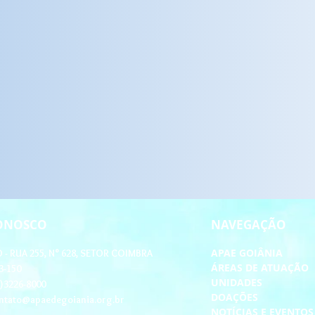
CONOSCO
NAVEGAÇÃO
APAE GOIÂNIA
- RUA 255, N° 628, SETOR COIMBRA
ÁREAS DE ATUAÇÃO
3-150
UNIDADES
2)3226-8000
DOAÇÕES
ntato@apaedegoiania.org.br
NOTÍCIAS E EVENTO