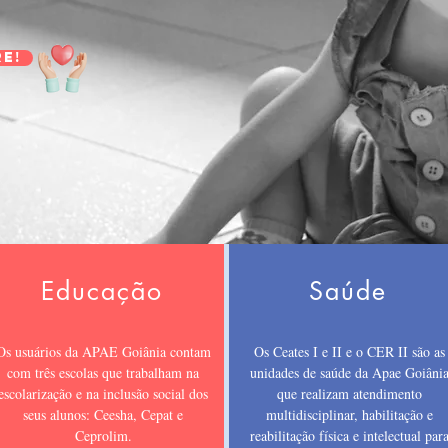
e!
Educação
Saúde
Os usuários da APAE Goiânia contam
Os Ceates I e II e o CER II são as
com três escolas que trabalham na
unidades de saúde da Apae Goiâni
escolarização e na inclusão social dos
que realizam atendimento
seus alunos: Ceesha, Cepat e
multidisciplinar, habilitação e
Ceprolim.
reabilitação física e intelectual par