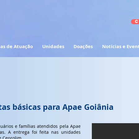
C
as de Atuação
Unidades
Doações
Notícias e Even
as básicas para Apae Goiânia
uários e famílias atendidos pela Apae
as. A entrega foi feita nas unidades
e Ceprolim.