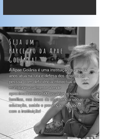
Seja um
parceiro da Apae
Goiânia!
A Apae Goiânia é uma instituição que há 50
anos atua na luta e defesa dos direitos da
pessoa com deficiência intelectual e
múltipla e atualmente atende
aproximadamente 500 usuários e suas
famílias, nas áreas de assistência social,
educação, saúde e prevenção. Colabore
com a instituição!