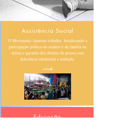
Assistência Social
O Movimento Apaeano trabalha fortalecendo a
participação política do usuário e da família na
defesa e garantia dos direitos da pessoa com
deficiência intelectual e múltipla.
Educação
Os usuários da APAE Goiânia contam com três