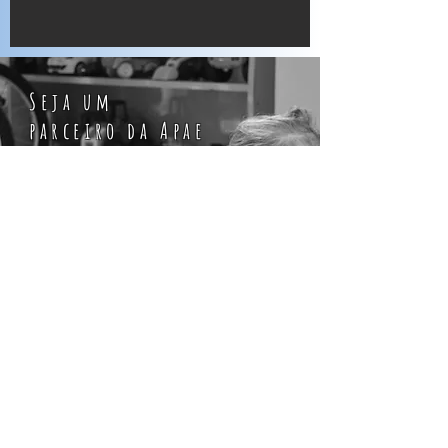
Seja um
parceiro da Apae
Goiânia!
A Apae Goiânia é uma instituição que há 50
anos atua na luta e defesa dos direitos da
pessoa com deficiência intelectual e
múltipla e atualmente atende
aproximadamente 500 usuários e suas
famílias, nas áreas de assistência social,
educação, saúde e prevenção. Colabore
com a instituição!
Colabore!