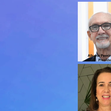
Albanir Perei
Presid