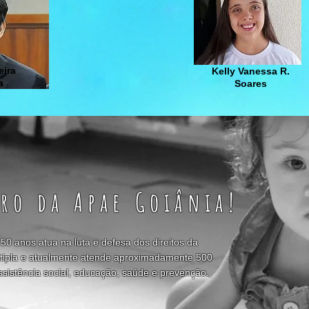
eira
Kelly Vanessa R.
a
Soares
DMINISTRAÇÃO
SALES
EIRA
iro da Apae Goiânia!
TO
50 anos atua na luta e defesa dos direitos da
E LIMA​
últipla e atualmente atende aproximadamente 500
ssistência social, educação, saúde e prevenção.
RO