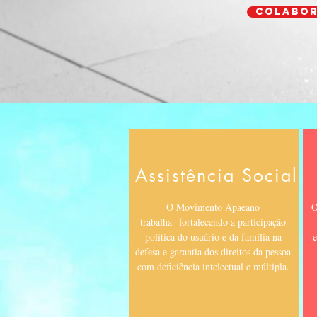
Colabor
Assistência Social
O Movimento Apaeano
O
trabalha fortalecendo a participação
política do usuário e da família na
e
defesa e garantia dos direitos da pessoa
com deficiência intelectual e múltipla.