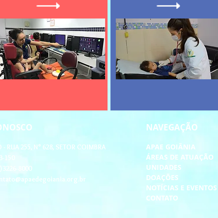
CONOSCO
NAVEGAÇÃO
APAE GOIÂNIA
- RUA 255, N° 628, SETOR COIMBRA
ÁREAS DE ATUAÇÃO
3-150
UNIDADES
2)3226-8000
DOAÇÕES
ntato@apaedegoiania.org.br
NOTÍCIAS E EVENTO
CONTATO