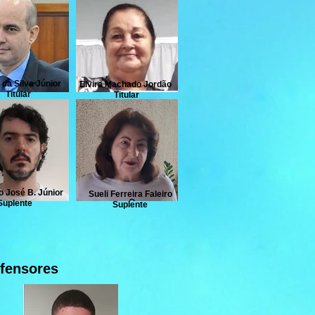
da Silva Júnior
Elvira Machado Jordão
Titular
Titular
 José B. Júnior
Sueli Ferreira Faleiro
Suplente
Suplente
fensores