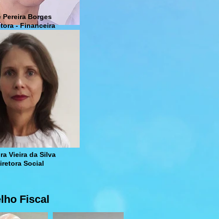
 Pereira Borges
etora - Financeira
a Vieira da Silva
iretora Social
lho Fiscal