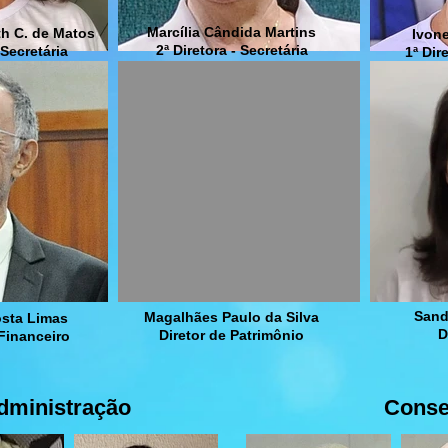
Marcília Cândida Martins
th C. de Matos
Ivone
2ª Diretora - Secretária
 Secretária
1ª Dir
Sandr
Magalhães Paulo da Silva
sta Limas
D
Diretor de Patrimônio
 Financeiro
dministração
Conse