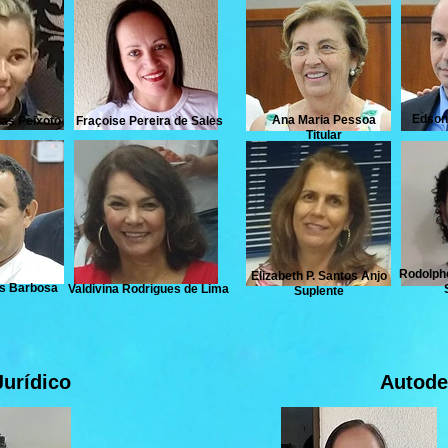
Edson 
Ana Maria Pessoa
ias Peixoto
Fraçoise Pereira de Sales
Titular
Rodolpho
Elizabeth P. Santos Anjo
us Barbosa
Valdivina Rodrigues de Lima
Suplente
Jurídico
Autode