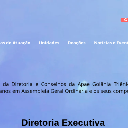
C
as de Atuação
Unidades
Doações
Notícias e Even
da Diretoria e Conselhos da Apae Goiânia Triênio
ês anos em Assembleia Geral Ordinária e os seus comp
Diretoria Executiva