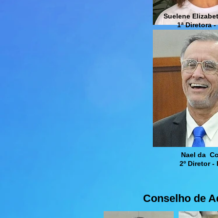
Suelene Elizabe
1ª Diretora -
Nael da Co
2º Diretor -
Conselho de A