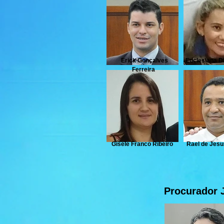
Erick Gonçalves
Euclesiana D
Ferreira
Gisele Franco Ribeiro
Rael de Jes
Procurador 