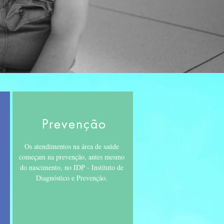
Prevenção
Os atendimentos na área de saúde
começam na prevenção, antes mesmo
do nascimento, no IDP - Instituto de
Diagnóstico e Prevenção.