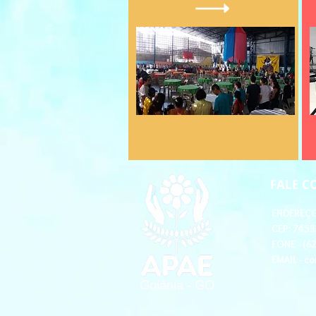
FALE 
ENDEREÇO 
CEP: 74.53
FONE - (6
EMAIL -
co