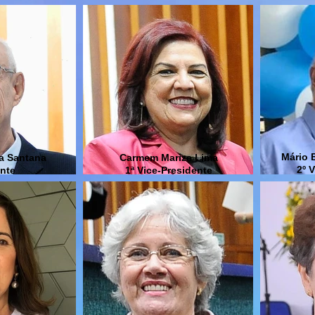
Mário 
ra Santana
Carmem Marize Lima
2º 
ente
1ª Vice-Presidente