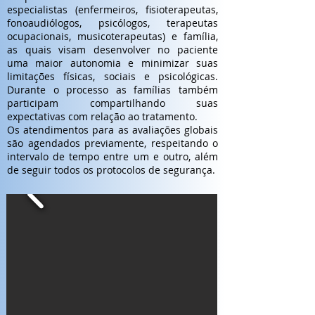
regentes e de atividades complementares
especialistas (enfermeiros, fisioterapeutas,
das ações pedagógicas do ano letivo 2021,
fonoaudiólogos, psicólogos, terapeutas
participação dos servidores na Live sobre
ocupacionais, musicoterapeutas) e família,
Biossegurança e Planejamento das aulas em
as quais visam desenvolver no paciente
sistema de REANP – Regime Especial de
uma maior autonomia e minimizar suas
Aulas Não Presenciais.
limitações físicas, sociais e psicológicas.
As aulas da unidade retornam nesta quinta-
Durante o processo as famílias também
feira, 21/01, nesse sistema de REANP e os
participam compartilhando suas
alunos e famílias receberão as boas vindas
expectativas com relação ao tratamento.
da equipe e orientações para o ano letivo
Os atendimentos para as avaliações globais
que se inicia.
são agendados previamente, respeitando o
intervalo de tempo entre um e outro, além
de seguir todos os protocolos de segurança.