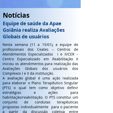
Notícias
Equipe Pedagógica do Cepat
Equipe de saúde da Apae
realiza planejamento do ano
Goiânia realiza Avaliações
letivo
Globais de usuários
No período de 18 a 20 de janeiro a equipe
Nesta semana (11 a 15/01), a equipe de
pedagógica do Cepat – Centro Educacional
profissionais dos Ceates – Centros de
Professor Anísio Teixeira – Complexo II
Atendimentos Especializados I e II/CER –
participou de uma programação para
Centro Especializado em Reabilitação II
elaboração do planejamento pedagógico do
iniciou os atendimentos para realização das
ano letivo de 2021. A formação foi realizada
Avaliações Globais dos usuários dos
pela equipe gestora da unidade em parceria
Complexos I e II da instituição.
com a Secretaria Estadual de Educação, uma
A avaliação global é uma ação realizada
vez que parte da equipe da unidade é
para elaborar o Plano Terapêutico Singular
composta por servidores do órgão.
(PTS) o qual tem como objetivo definir
A programação desses três dias incluiu as
estratégias e ações para
atividades: Boas vindas pela equipe gestora
habilitação/reabilitação. O PTS constitui um
e orientações gerais para retorno das
conjunto de condutas terapêuticas
atividades presenciais pelos professores,
propostas individualmente para o paciente
Planejamento integrado entre professores
a partir da discussão coletiva entre